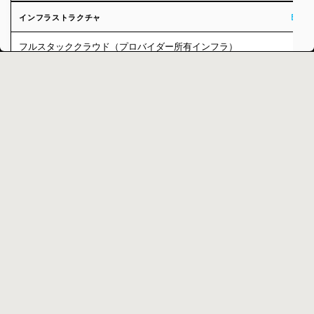
Build
インフラストラクチャ
フルスタッククラウド（プロバイダー所有インフラ）
Build
料金＆サポート
シート課金なし（コンピュートのみ課金）
スタートアップ割引プログラム
エンジニア主導の移行サポートを標準搭載