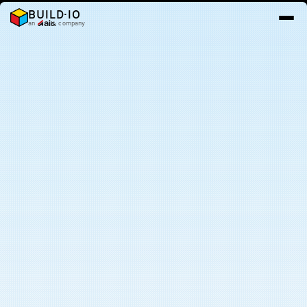
BUILD·IO
an
company